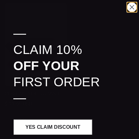
—
CLAIM 10%
OFF YOUR
FIRST ORDER
PERFUME SÓLIDO MAUI
—
KISS™ COPULINS
Precio
$39.95 USD
regular
1/2 Onza
YES CLAIM DISCOUNT