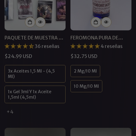
PAQUETE DE MUESTRA DE
FEROMONA PURA DE
FEROMONAS
MOLÉCULA ÚNICA A1
36 reseñas
4 reseñas
Precio
$24.99 USD
Precio
$32.75 USD
regular
regular
3x Aceites 1,5 Ml - (4,5
2 Mg/10 Ml
Ml)
10 Mg/10 Ml
1x Gel 3ml Y 1x Aceite
1,5ml (4,5ml)
+4