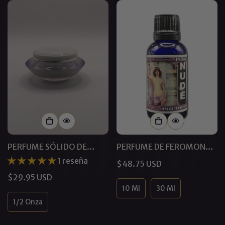
PERFUME SÓLIDO DE
PERFUME DE FEROMONAS
FEROMONAS TROPICAL
NUDE™ PARA LESBIANAS
1 reseña
Precio
$48.75 USD
VANILLA™
regular
Precio
$29.95 USD
10 Ml
30 Ml
regular
1/2 Onza