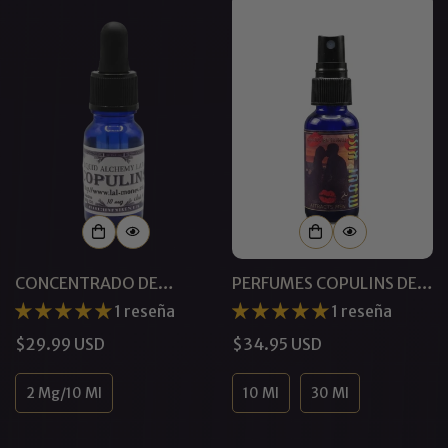
CONCENTRADO DE
PERFUMES COPULINS DE
FEROMONAS PURE
MAUI KISS™
1 reseña
1 reseña
COPULINS 2 MG/10 ML
Precio
$29.99 USD
Precio
$34.95 USD
regular
regular
2 Mg/10 Ml
10 Ml
30 Ml