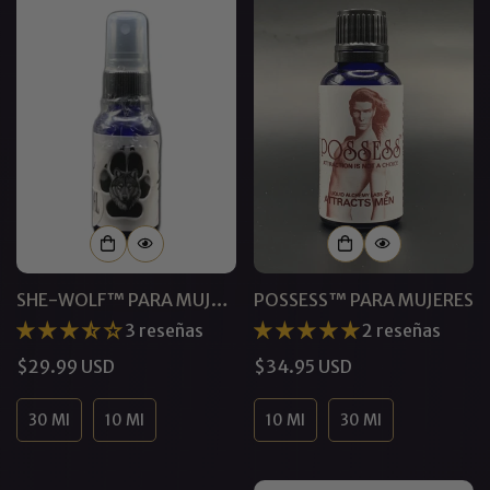
SHE-WOLF™ PARA MUJER
POSSESS™ PARA MUJERES
| PERFUME DE
3 reseñas
2 reseñas
FEROMONAS
Precio
$29.99 USD
Precio
$34.95 USD
regular
regular
30 Ml
10 Ml
10 Ml
30 Ml