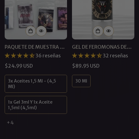
PAQUETE DE MUESTRA DE
GEL DE FEROMONAS DE
FEROMONAS
LOBO MALO
36 reseñas
32 reseñas
Precio
$24.99 USD
Precio
$89.95 USD
regular
regular
3x Aceites 1,5 Ml - (4,5
30 Ml
Ml)
1x Gel 3ml Y 1x Aceite
1,5ml (4,5ml)
+4