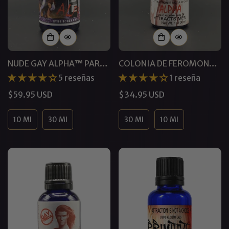
NUDE GAY ALPHA™ PARA
COLONIA DE FEROMONAS
HOMBRES | FEROMONAS
POSSESS™ ALPHA GAY
5 reseñas
1 reseña
SIN PERFUME
Precio
$59.95 USD
Precio
$34.95 USD
regular
regular
10 Ml
30 Ml
30 Ml
10 Ml