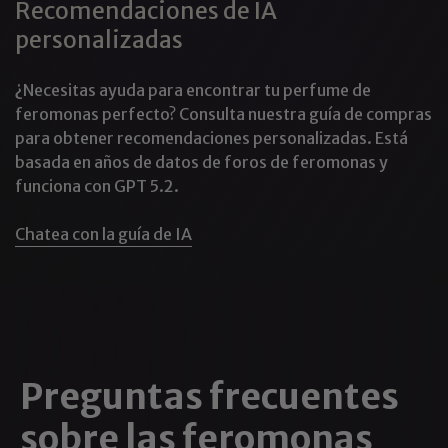
Recomendaciones de IA
protectora.
personalizadas
¿Buscas
androstadienona (A1)?
Ofrecemos esta
feromona que mejora el estado de ánimo por separado
¿Necesitas ayuda para encontrar tu perfume de
para una combinación personalizada.
feromonas perfecto? Consulta nuestra guía de compras
para obtener recomendaciones personalizadas. Está
¿Por qué los hombres gay eligen nuestra
basada en años de datos de foros de feromonas y
colonia de feromonas?
funciona con GPT 5.2.
Beneficios de la atracción y las citas
Más contacto visual y acercamientos en bares, clubes
Chatea con la guía de IA
y eventos sociales.
Conexiones más profundas en las citas
Química mejorada con socios potenciales
Magnetismo natural que atrae a hombres de calidad
Beneficios sociales
Siéntete más seguro
Preguntas frecuentes
Construir conexiones y relaciones más fuertes
Proyectar auténtica energía masculina
sobre las feromonas
Destacar en escenas sociales concurridas