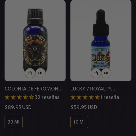
COLONIA DE FEROMONAS
LUCKY 7 ROYAL™
BAD WOLF™ PARA
ANDROSTERONA
32 reseñas
1 reseña
HOMBRES
FEROMONAS
Precio
$89.95 USD
Precio
$59.95 USD
CONCENTRADAS
regular
regular
30 Ml
10 Ml