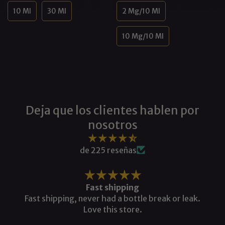
10 Ml
30 Ml
2 Mg/10 Ml
10 Mg/10 Ml
Deja que los clientes hablen por
nosotros
de 225 reseñas
It is the most obviously successful product I
have tried
It is the most obviously successful product I have
tried. Partners want to kiss and touch the areas