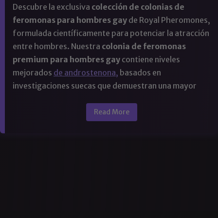
Descubre la exclusiva
colección de colonias de
feromonas para hombres gay
de Royal Pheromones,
formulada científicamente para potenciar la atracción
entre hombres. Nuestra
colonia de feromonas
premium para hombres gay
contiene niveles
mejorados
de androstenona,
basados ​​en
investigaciones suecas que demuestran una mayor
respuesta a la atracción entre personas del mismo
sexo. Disponibles en fórmulas sin perfume, perfectas
Read More
para combinar con tu aroma característico, estas
colonias de feromonas han ayudado a miles de
hombres gay a experimentar conexiones más
profundas, mayor confianza y una presencia
magnética. Creadas por el reconocido investigador de
feromonas Garry de Liquid Alchemy Labs, con el
respaldo de nuestra garantía de satisfacción de 90
días.