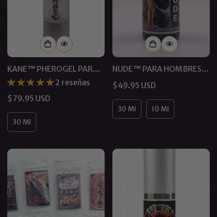
KANE™ PHEROGEL PARA
NUDE™ PARA HOMBRES
HOMBRES
GAY | FEROMONAS SIN
2 reseñas
Precio
$49.95 USD
PERFUME
regular
Precio
$79.95 USD
30 Ml
10 Ml
regular
30 Ml